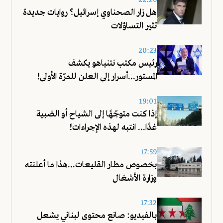
22:26
هل زار الصحناوي إسرائيل؟ روايات جديدة
تثير التساؤلات
20:23
رئيس مكتب نتنياهو يكشف
المستور...أسرار إلى العلن للمرّة الأولى!
19:01
إذا كنت متوجّهًا إلى الشياح أو الضبية
غدًا... انتبه لهذه الإجراءات!
17:59
بخصوص مطار القليعات...هذا ما أعلنته
وزارة الأشغال
17:32
بالفيديو: صانع محتوى لبناني يشعل