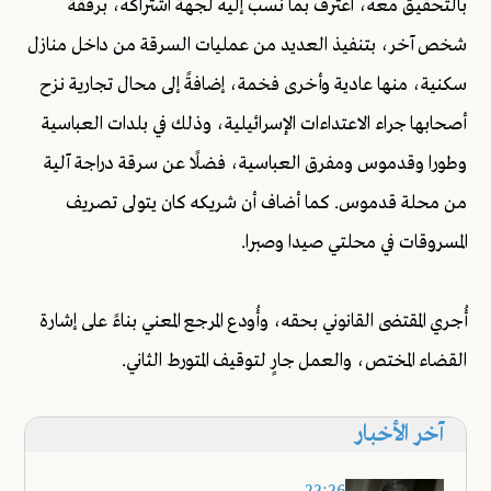
بالتحقيق معه، اعترف بما نُسب إليه لجهة اشتراكه، برفقة
شخص آخر، بتنفيذ العديد من عمليات السرقة من داخل منازل
سكنية، منها عادية وأخرى فخمة، إضافةً إلى محال تجارية نزح
أصحابها جراء الاعتداءات الإسرائيلية، وذلك في بلدات العباسية
وطورا وقدموس ومفرق العباسية، فضلًا عن سرقة دراجة آلية
من محلة قدموس. كما أضاف أن شريكه كان يتولى تصريف
المسروقات في محلتي صيدا وصبرا.
أُجري المقتضى القانوني بحقه، وأُودع المرجع المعني بناءً على إشارة
القضاء المختص، والعمل جارٍ لتوقيف المتورط الثاني.
آخر الأخبار