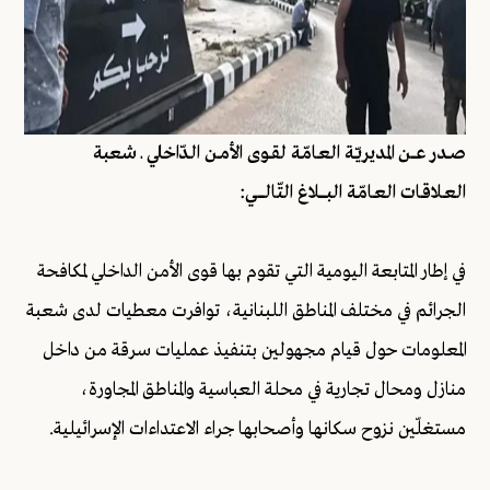
صــدر عــــن المديريّـة العـامّـة لقــوى الأمــن الـدّاخلي ـ شعبة
العـلاقـات العـامّـة البــــــلاغ التّالــــــي:
في إطار المتابعة اليومية التي تقوم بها قوى الأمن الداخلي لمكافحة
الجرائم في مختلف المناطق اللبنانية، توافرت معطيات لدى شعبة
المعلومات حول قيام مجهولين بتنفيذ عمليات سرقة من داخل
منازل ومحال تجارية في محلة العباسية والمناطق المجاورة،
مستغلّين نزوح سكانها وأصحابها جراء الاعتداءات الإسرائيلية.