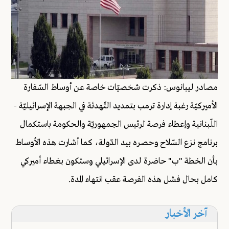
مصادر ليبانوس: ذكرت شخصيّات خاصة عن أوساط السّفارة
الأميركيّة رغبة إدارة ترمب بتمديد التّهدئة في الجبهة الإسرائيليّة -
اللّبنانية وإعطاء فرصة لرئيس الجمهوريّة والحكومة باستكمال
برنامج نزع السّلاح وحصره بيد الدّولة، كما أشارت هذه الأوساط
بأن الخطة "ب" حاضرة لدى الإسرائيلي وستكون بغطاء أميركي
كامل بحال فشل هذه الفرصة عقب انتهاء المدة.
آخر الأخبار