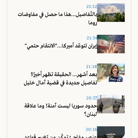
23:32
بالتّفاصيل...هذا ما حصل في مفاوضات
روما
21:54
إيران تتوعّد أميركا..."الانتقام حتمي"
21:18
بعد أشهر... الحقيقة تظهر أخيرًا!
تفاصيل جديدة في قضية آمال خليل
20:57
حدود سوريا ليست آمنة! وما علاقة
لبنان؟
20:16
عنصر مفاجئ تمكّن من تغيير قواعد