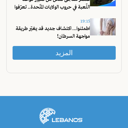
اللّعبة في حروب الولايات المتّحدة.. تعرّفوا
عليه!
19:15
اطمئنوا... اكتشاف جديد قد يغيّر طريقة
مواجهة السرطان!
المزيد