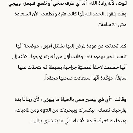
الموت، لأنّه إرادة الله، أمّا أي ظرف صحّي أو نفسي فبيمرّ، وبيجي
وقت بتقول الحمدالله إنّها كانت فترة وقطعت، لأن السعادة
مش 24 ساعة".
كما تحدثت عن عودة المرض إليها بشكل أقوى، موضحة أنّها
تلقت الخبر بهدوء تام، وكانت أوّل من أخبرته زوجها، لافتة إلى
أنّها خضعت لاحقاً لعمليّة جراحية بسيطة لم تتحدّث عنها
سابقاً، مؤكّدة أنّها استعادت صحتها مجدّداً.
وقالت: "أي شي بيصير معي بالحياة ما بيهزني، لأن ربنا لما بده
يفرجيك نعمك، بيكسرك وبيجردك من الـego ومن الماديات،
وبيخليك تعرف قيمة الأشياء اللّي ما بتنشرى بالمال".