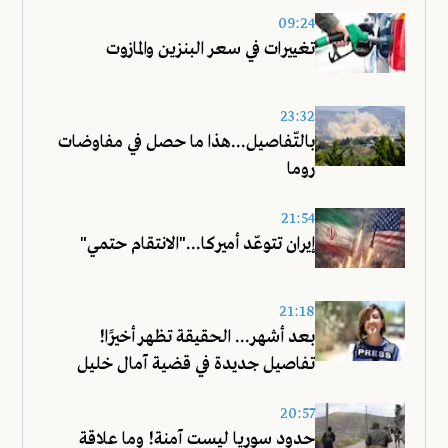
09:24
تغييرات في سعر البنزين والمازوت
23:32
بالتّفاصيل...هذا ما حصل في مفاوضات
روما
21:54
إيران تتوعّد أميركا..."الانتقام حتمي"
21:18
بعد أشهر... الحقيقة تظهر أخيرًا!
تفاصيل جديدة في قضية آمال خليل
20:57
حدود سوريا ليست آمنة! وما علاقة