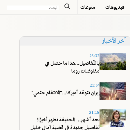
فيديوهات
منوعات
آخر الأخبار
23:32
بالتّفاصيل...هذا ما حصل في
مفاوضات روما
21:54
إيران تتوعّد أميركا..."الانتقام حتمي"
21:18
بعد أشهر... الحقيقة تظهر أخيرًا!
تفاصيل جديدة في قضية آمال خليل