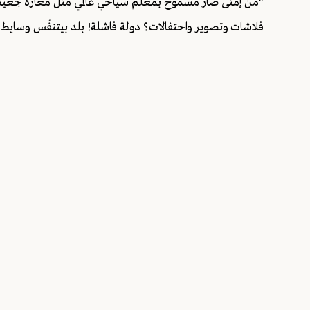
"من إمتى صار مسموح بمعلم سياحي عالمي مثل مغارة جعيت
فلاشات وتصوير واحتفالات؟ دولة فاشلة! بلد بيتنفّس وسايط