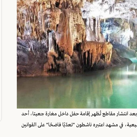
عد انتشار مقاطع تُظهر إقامة حفل داخل مغارة جعيتا، أحد
طبيعية، في مشهد اعتبره ناشطون "تعدّيًا فاضحًا" على القوانين