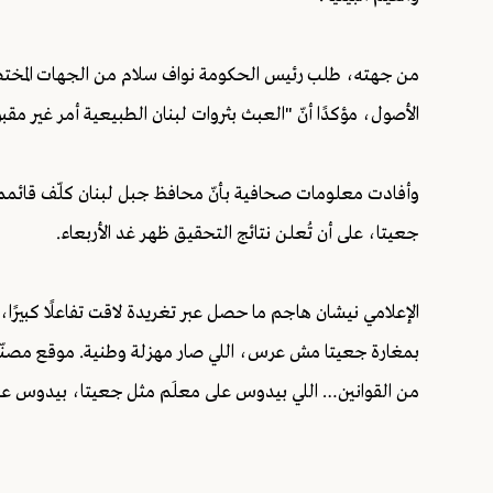
من جهته، طلب رئيس الحكومة نواف سلام من الجهات المختصة
الأصول، مؤكدًا أنّ "العبث بثروات لبنان الطبيعية أمر غير مقبول
وأفادت معلومات صحافية بأنّ محافظ جبل لبنان كلّف قائممق
جعيتا، على أن تُعلن نتائج التحقيق ظهر غد الأربعاء.
الإعلامي نيشان هاجم ما حصل عبر تغريدة لاقت تفاعلًا كبيرًا، م
بمغارة جعيتا مش عرس، اللي صار مهزلة وطنية. موقع مصنّف
من القوانين… اللي بيدوس على معلَم مثل جعيتا، بيدوس عل