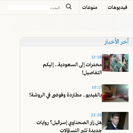
فيديوهات
منوعات
آخر الأخبار
12:18
مخدرات إلى السعودية.. إليكم
التفاصيل!
10:17
بالفيديو.. مطاردة وفوضى في الروشة!
22:26
هل زار الصحناوي إسرائيل؟ روايات
جديدة تثير التساؤلات