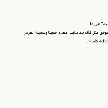
ناء” على ما
فوضى متل كأنه بلد سايب. مغارة جعيتا وعجيبة العرس
فافية كاملة".