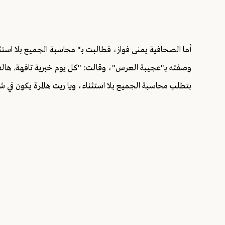
أما الصحافية يمنى فواز، فطالبت بـ" محاسبة الجميع بلا استث
وصفته بـ"عجيبة العرس"، وقالت: "كل يوم خبرية تافهة. هال
بتطلب محاسبة الجميع بلا استثناء، ويا ريت هالمرة يكون في ش