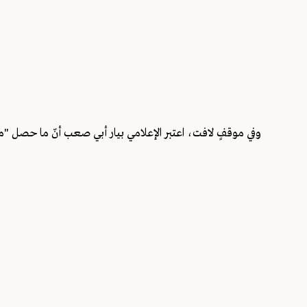
وفي موقفٍ لافت، اعتبر الإعلامي بيار أبي صعب أنّ ما حصل "مش