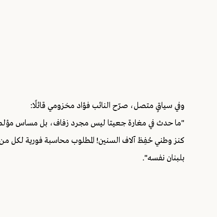
وفي سياقٍ متصل، صرّح النائب فؤاد مخزومي قائلًا:
"ما حدث في مغارة جعيتا ليس مجرد زفاف، بل مساس مؤلم بكر
كنز وطني حُفِظ آلاف السنين! المطلوب محاسبة فورية لكل من
بلبنان نفسه".