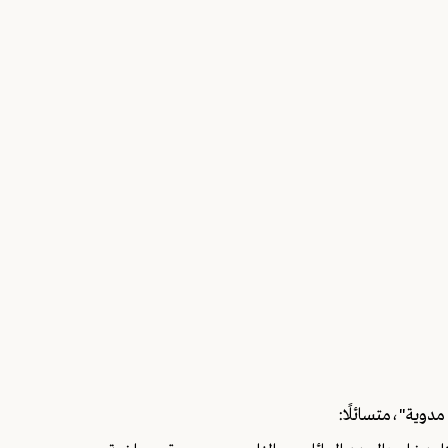
وية"،متسائلًا: