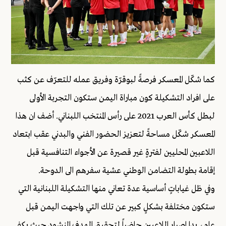
كما شكّل المعسكر فرصةً لبوقرّة وفريق عمله للتعرّف عن كثب
على افراد التشكيلة كون مباراة اليمن ستكون التجربة الأولى
لبطل كأس العرب 2021 على رأس المنتخب اللبناني. أضف ان هذا
المعسكر شكّل مساحةً لتعزيز الحضور الفني والبدني عقب ابتعاد
اللاعبين المحليين لفترةٍ غير قصيرة عن الأجواء التنافسية قبل
إقامة بطولة التضامن الوطني عشية سفرهم الى الدوحة.
وفي ظل غياباتٍ أساسية عدة تعاني منها التشكيلة اللبنانية التي
ستكون مختلفة بشكلٍ كبير عن تلك التي واجهت اليمن قبل
عامٍ، بدا إصرار اللاعبين حاضراً لتحقيق الهدف المنشود حيث يكفي