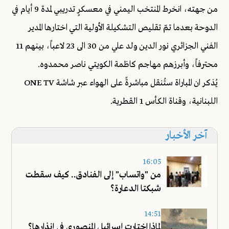
من جهته، انخرط المنتخب اليمني في معسكرٍ تدريبي لمدة 9 أيام في
الدوحة بعدما تمّ تقليص التشكيلة الأولية التي اختارها المدير
الفني الجزائري نور الدين ولد علي من 30 الى 23 لاعباً، بينهم 11
محترفاً، وأبرزهم مهاجم كاظمة الكويتي ناصر محمدوه.
يُذكر ان المباراة ستُنقل مباشرةً على الهواء عبر شاشة ONE TV
اللبنانية، وقناة الكأس 1 القطرية.
آخر الأخبار
16:05
من "واتساب" إلى الفنادق.. كيف سقطت
شبكتا الدعارة؟
14:51
لماذا اختارت إسرائيل المنصوري في إنذارها؟