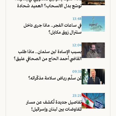
توسّع بدل الانسحاب؟ العميد شحادة
يجيب!
13:48
في ساعات الفجر.. ماذا جرى داخل
سنترال زوق مكايل؟
12:04
بسبب الإساءة لبن سلمان.. ماذا طلب
القاضي أحمد الحاج من الصحافي عليق؟
09:33
لمن سلّم رياض سلامة مذكّراته؟
23:21
تفاصيل جديدة تُكشف عن مسار
المفاوضات بين لبنان وإسرائيل!