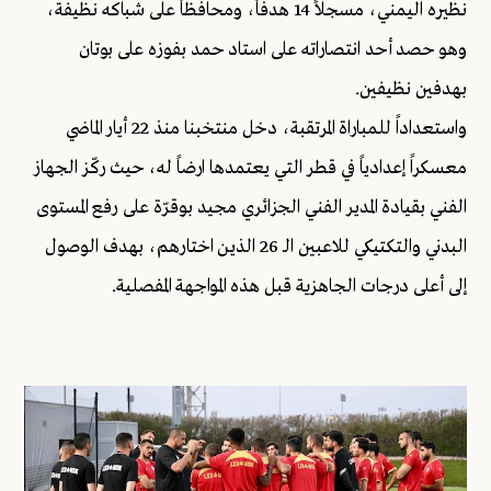
نظيره اليمني، مسجلاً 14 هدفاً، ومحافظاً على شباكه نظيفة،
وهو حصد أحد انتصاراته على استاد حمد بفوزه على بوتان
بهدفين نظيفين.
واستعداداً للمباراة المرتقبة، دخل منتخبنا منذ 22 أيار الماضي
معسكراً إعدادياً في قطر التي يعتمدها ارضاً له، حيث ركّز الجهاز
الفني بقيادة المدير الفني الجزائري مجيد بوقرّة على رفع المستوى
البدني والتكتيكي للاعبين الـ 26 الذين اختارهم، بهدف الوصول
إلى أعلى درجات الجاهزية قبل هذه المواجهة المفصلية.