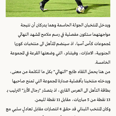
ويدخل المنتخبان الجولة الحاسمة وهما يدركان أن نتيجة
مواجهتهما ستكون مفصلية في رسم ملامح المشهد النهائي
لمجموعات كأس آسيا، اذ سينضم المتأهل الى منتخبات كوريا
الجنوبية، الامارات، وفيتنام، التي وضعتها القرعة في المجموعة
الخامسة.
من هنا يحمل اللقاء طابع "النهائي" بكل ما للكلمة من معنى،
ويدخله منتخبنا بأفضلية صدارة المجموعة التي تمنح صاحبها
بطاقة التأهل الى العرس القاري، اذ يتصدّر "رجال الأرز" الترتيب بـ
13 نقطة من 5 مباريات، مقابل 11 نقطة لليمن.
وكان المنتخب اللبناني قد حقق 4 انتصارات مقابل تعادلٍ سلبي مع