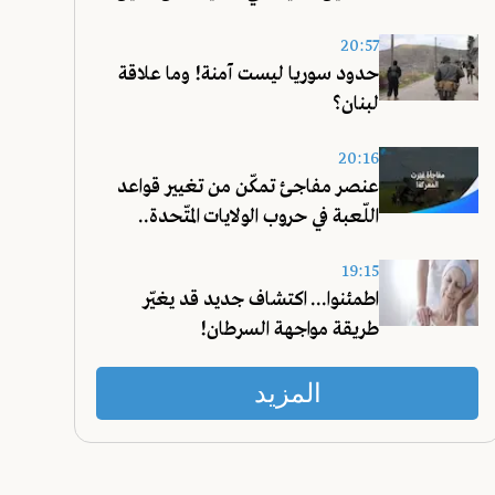
20:57
حدود سوريا ليست آمنة! وما علاقة
لبنان؟
20:16
عنصر مفاجئ تمكّن من تغيير قواعد
اللّعبة في حروب الولايات المتّحدة..
تعرّفوا عليه!
19:15
اطمئنوا... اكتشاف جديد قد يغيّر
طريقة مواجهة السرطان!
المزيد