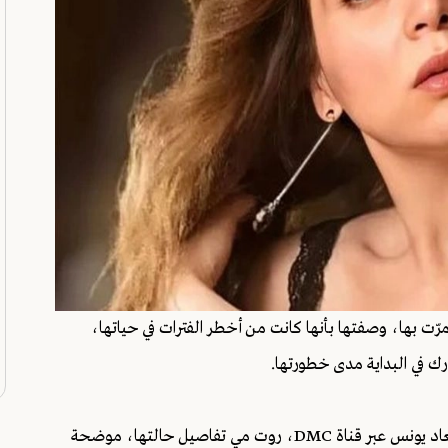
 بها، وصفتها بأنها كانت من أخطر الفترات في حياتها،
ك في البداية مدى خطورتها.
وخلال ظهورها في برنامج «صاحبة السعادة» مع الإعلامية إسعاد يونس عبر قناة DMC، روت مي تفاصيل حالتها، موضحة