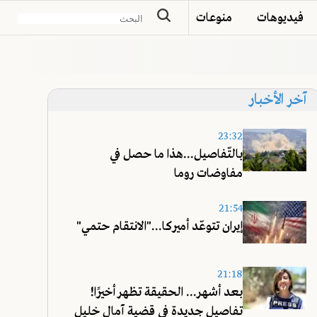
فيديوهات
منوعات
آخر الأخبار
23:32
بالتّفاصيل...هذا ما حصل في
مفاوضات روما
21:54
إيران تتوعّد أميركا..."الانتقام حتمي"
21:18
بعد أشهر... الحقيقة تظهر أخيرًا!
تفاصيل جديدة في قضية آمال خليل