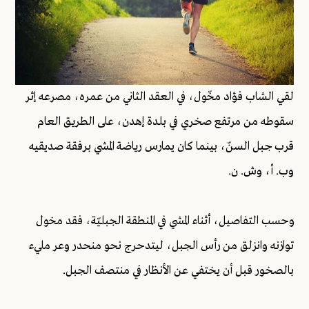
لقي الشاب فؤاد مخّول، في العقد الثاني من عمره، مصرعه إثر
سقوطه من مرتفع صخري في بلدة إهدن، على الطريق العام
قرب جبل السنّ، بينما كان يمارس رياضة المشي برفقة صديقيه
وب. أ، وش. ن.
وحسب التفاصيل، أثناء المشي في المنطقة الجبليّة، فقد مخول
توازنه وانزلق من رأس الجبل، ليتدحرج نحو منحدر وعر مليء
بالصخور قبل أن يختفي عن الأنظار في منتصف الجبل.