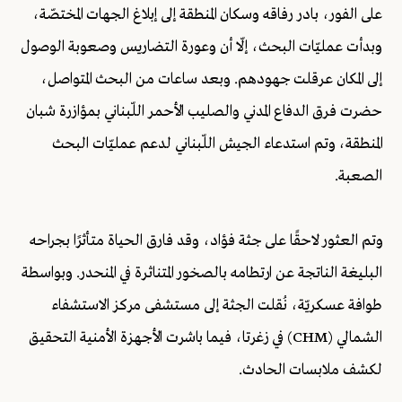
على الفور، بادر رفاقه وسكان المنطقة إلى إبلاغ الجهات المختصّة،
وبدأت عمليّات البحث، إلّا أن وعورة التضاريس وصعوبة الوصول
إلى المكان عرقلت جهودهم. وبعد ساعات من البحث المتواصل،
حضرت فرق الدفاع المدني والصليب الأحمر اللّبناني بمؤازرة شبان
المنطقة، وتم استدعاء الجيش اللّبناني لدعم عمليّات البحث
الصعبة.
وتم العثور لاحقًا على جثة فؤاد، وقد فارق الحياة متأثرًا بجراحه
البليغة الناتجة عن ارتطامه بالصخور المتناثرة في المنحدر. وبواسطة
طوافة عسكريّة، نُقلت الجثة إلى مستشفى مركز الاستشفاء
الشمالي (CHM) في زغرتا، فيما باشرت الأجهزة الأمنية التحقيق
لكشف ملابسات الحادث.