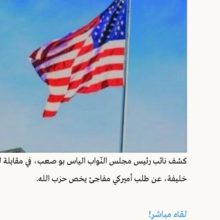
كشف نائب رئيس مجلس النّواب الياس بو صعب، في مقابلة له في
خليفة، عن طلب أميركي مفاجئ يخص حزب الله.
لقاء مباشر!