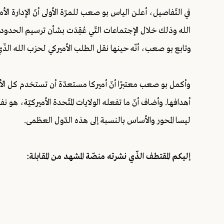
في التّفاصيل، أعلن الياس بو صعب للمرّة الأولى أنّ الإدارة ا
الله وذلك خلال الإجتماعات التّي عُقِدَت بشأن ترسيم الحدود البحريّة
وتابع بو صعب، أنّه حينها نقل الطلب الأميركي لحزب الله الذّ
وأكمل بو صعب معتبرًا أنّ أميركا مستعدّة أن تستخدم كل الأ
أهدافها. وأضاف أنّ ما تفعله الولايات المتّحدة الأميركيّة، هو نفسه
ليسا المحور والأساس بالنسبة إلى هذه الدّول العظمى.
إليكم المقتطف الذّي نشرته منصّة المشهد من المقابلة: