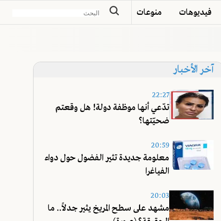
فيديوهات
منوعات
آخر الأخبار
22:27
تدّعي أنها موظفة دولة! هل وقعتم
ضحيّتها؟
20:59
معلومة جديدة تثير الفضول حول دواء
الفياغرا
20:03
مشهد على سطح المريخ يثير جدلاً.. ما