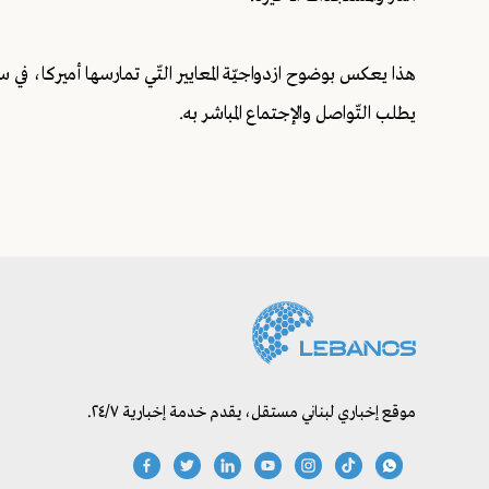
هذا يعكس بوضوح ازدواجيّة المعايير التّي تمارسها أميركا، ف
يطلب التّواصل والإجتماع المباشر به.
موقع إخباري لبناني مستقل، يقدم خدمة إخبارية ٢٤/٧.