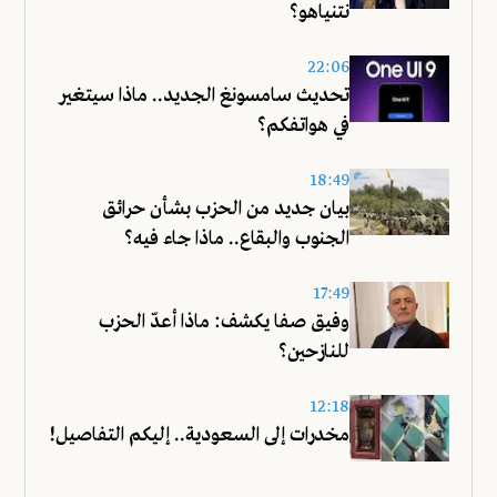
نتنياهو؟
22:06
تحديث سامسونغ الجديد.. ماذا سيتغير
في هواتفكم؟
18:49
بيان جديد من الحزب بشأن حرائق
الجنوب والبقاع.. ماذا جاء فيه؟
17:49
وفيق صفا يكشف: ماذا أعدّ الحزب
للنازحين؟
12:18
مخدرات إلى السعودية.. إليكم التفاصيل!