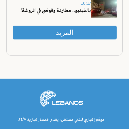
10:17
بالفيديو.. مطاردة وفوضى في الروشة!
المزيد
موقع إخباري لبناني مستقل، يقدم خدمة إخبارية ٢٤/٧.