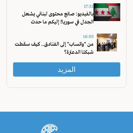
17:32
بالفيديو: صانع محتوى لبناني يشعل
الجدل في سوريا! إليكم ما حدث
16:05
من "واتساب" إلى الفنادق.. كيف سقطت
شبكتا الدعارة؟
المزيد