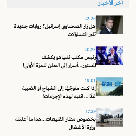
آخر الأخبار
22:26
هل زار الصحناوي إسرائيل؟ روايات جديدة
تثير التساؤلات
20:23
رئيس مكتب نتنياهو يكشف
المستور...أسرار إلى العلن للمرّة الأولى!
19:01
إذا كنت متوجّهًا إلى الشياح أو الضبية
غدًا... انتبه لهذه الإجراءات!
17:59
بخصوص مطار القليعات...هذا ما أعلنته
وزارة الأشغال