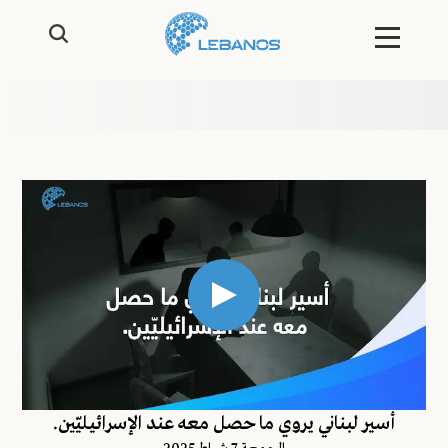
أسير لبناني يروي ما حصل معه عند الإسرائيليّين.