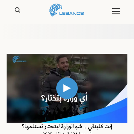
إنت كلبناني... شو الوزارة لبتختار تستلمها؟