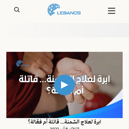
ابرة لعلاج السّمنة... قاتلة أم فعّالة؟