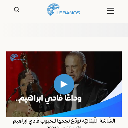
الشّاشة اللّبنانيّة تودّع نجمها المحبوب فادي ابراهيم