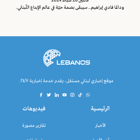
اﻷثنين 26 شباط 2024
وداعًا فادي إبراهيم.. سيبقى بصمة حيّة في عالم الإبداع اللّبناني.
موقع إخباري لبناني مستقل، يقدم خدمة إخبارية ٢٤/٧.
الرئيسية
فيديوهات
الأخبار
تقارير مصورة