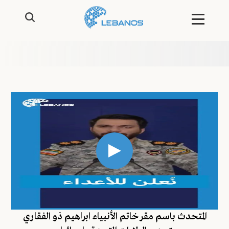
المتحدث باسم مقر خاتم الأنبياء ابراهيم ذو الفقاري