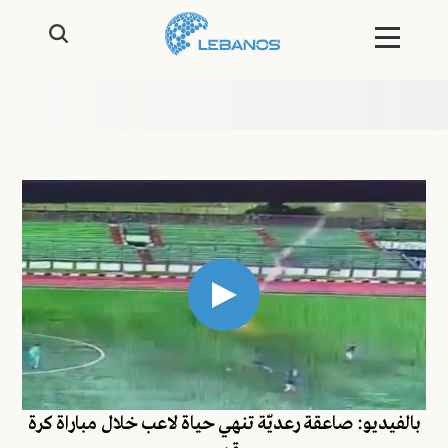
بالفيديو: صاعقة رعديّة تنهي حياة لاعب خلال مباراة كرة