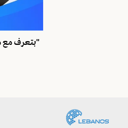
"بتعرف مع م