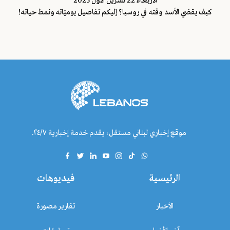
اﻷربعاء 22 تشرين الاول 2025
كيف يقضي الأسد وقته في روسيا؟ إليكم تفاصيل يوميّاته ونمط حياته!
موقع إخباري لبناني مستقل، يقدم خدمة إخبارية ٢٤/٧.
الرئيسية
فيديوهات
الأخبار
تقارير مصورة