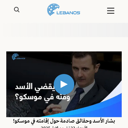
بشار الأسد وحقائق صادمة حول إقامته في موسكو!