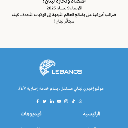
اقتصاد وتجارة لبنان؟
اﻷربعاء 9 نيسان 2025
ضرائب أميركيّة على بضائع العالم المتّجهة إلى الولايات المتّحدة.. كيف
سيتأثّر لبنان؟
موقع إخباري لبناني مستقل، يقدم خدمة إخبارية ٢٤/٧.
الرئيسية
فيديوهات