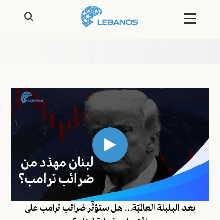
بعد البلبلة العالميّة… هل ستؤثّر ضرائب ترامب على