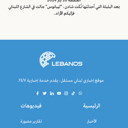
الجمعة 10 ايار 2024
بعد البلبلة التي أحدثتها نُكَت شادن، "ليبانوس" جالت في الشارع اللبناني
فإليكم الآراء..
موقع إخباري لبناني مستقل، يقدم خدمة إخبارية ٢٤/٧.
الرئيسية
فيديوهات
الأخبار
تقارير مصورة