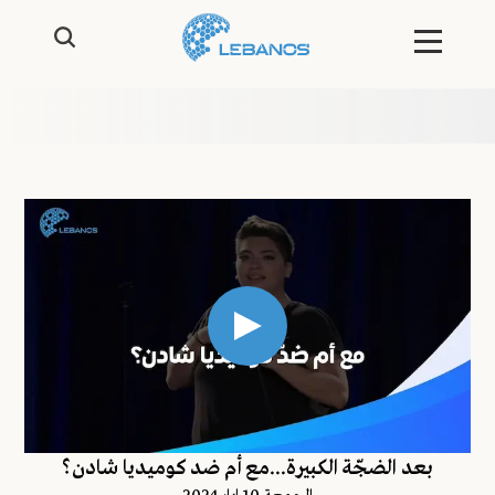
بعد الضجّة الكبيرة...مع أم ضد كوميديا شادن؟