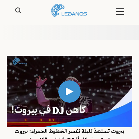
بيروت تستعدّ لليلة تكسر الخطوط الحمراء: بيروت