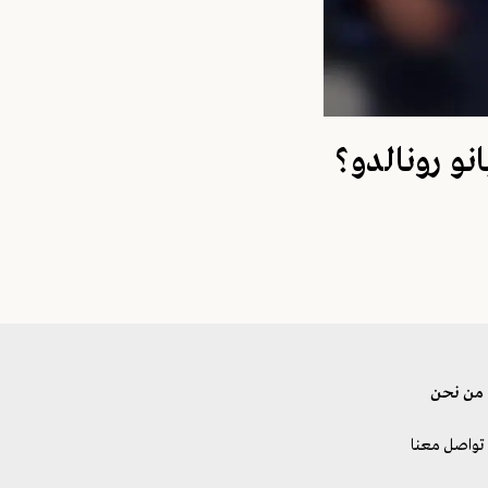
انو رونالدو؟
من نحن
تواصل معنا