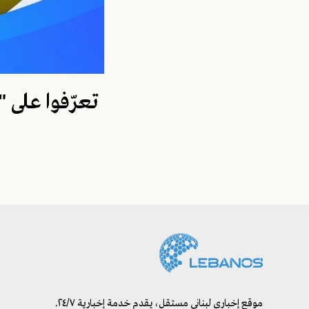
تعرّفوا على "
موقع إخباري لبناني مستقل، يقدم خدمة إخبارية ٢٤/٧.