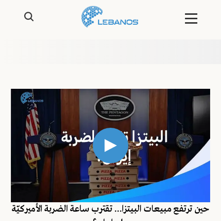
حين ترتفع مبيعات البيتزا… تقترب ساعة الضربة الأميركيّة