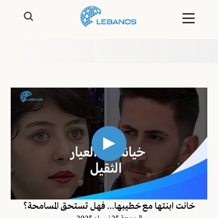
خانت ابنتها مع خطيبها… فهل تستحق المسامحة؟