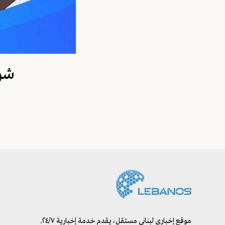
شو 
موقع إخباري لبناني مستقل، يقدم خدمة إخبارية ٢٤/٧.