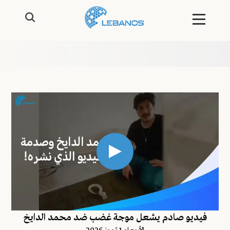
فيديو صادم يشعل موجة غضب ضد محمد الدايخ