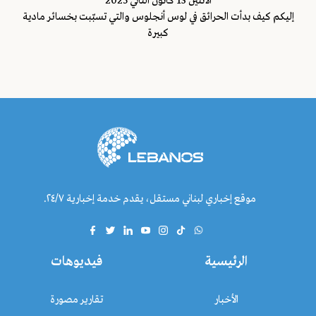
اﻷثنين 13 كانون الثاني 2025
إليكم كيف بدأت الحرائق في لوس أنجلوس والتي تسبّبت بخسائر مادية
كبيرة
موقع إخباري لبناني مستقل، يقدم خدمة إخبارية ٢٤/٧.
الرئيسية
فيديوهات
الأخبار
تقارير مصورة