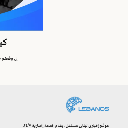
كي
إن وقعتم ض
موقع إخباري لبناني مستقل، يقدم خدمة إخبارية ٢٤/٧.