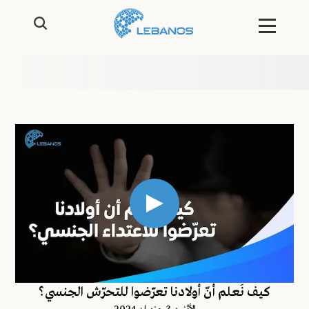
كيف نَعلم أنّ أولادنا تعرّضوا للتحرّش الجنسي؟