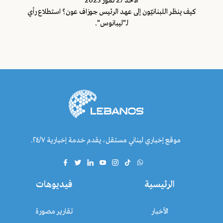
اﻷحد 27 تموز 2025
كيف ينظر اللبنانيّون إلى عهد الرئيس جوزاف عون؟ استطلاع رأي
لـ"ليبانوس".
موقع إخباري لبناني مستقل، يقدم خدمة إخبارية ٢٤/٧.
الرئيسية
فيديوهات
الأخبار
تقارير مصورة