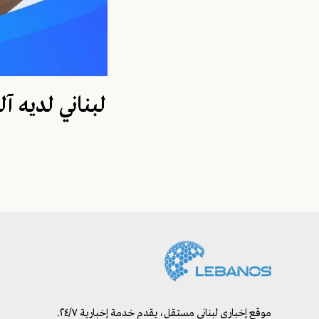
لبناني لديه آ
موقع إخباري لبناني مستقل، يقدم خدمة إخبارية ٢٤/٧.