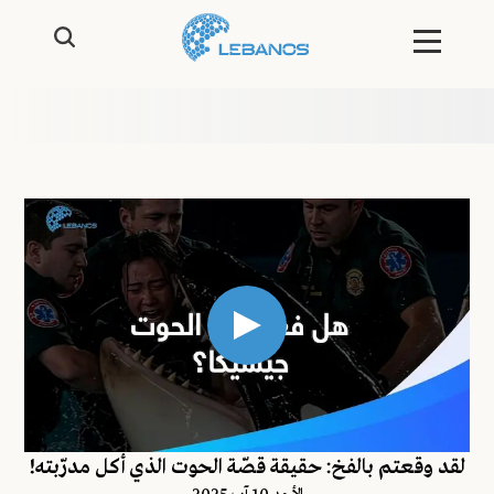
لقد وقعتم بالفخ: حقيقة قصّة الحوت الذي أكل مدرّبته!