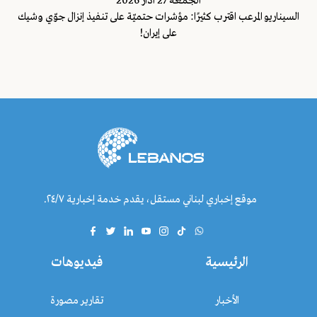
الجمعة 27 اذار 2026
السيناريو المرعب اقترب كثيرًا: مؤشرات حتميّة على تنفيذ إنزال جوّي وشيك
على إيران!
موقع إخباري لبناني مستقل، يقدم خدمة إخبارية ٢٤/٧.
الرئيسية
فيديوهات
الأخبار
تقارير مصورة