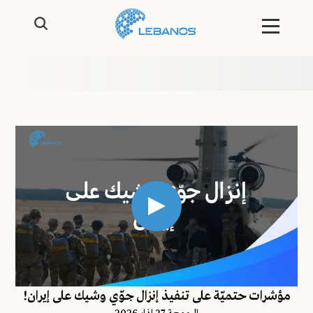
مؤشرات حتميّة على تنفيذ إنزال جوّي وشيك على إيران!