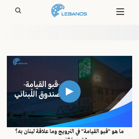
ما هو "قبو القيامة" في النرويج وما علاقة لبنان به؟