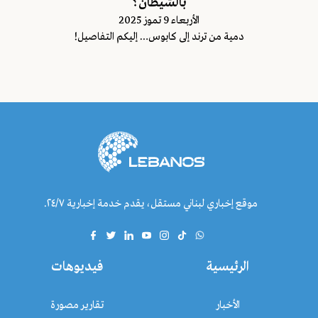
بالشيطان؟
اﻷربعاء 9 تموز 2025
دمية من ترند إلى كابوس… إليكم التفاصيل!
موقع إخباري لبناني مستقل، يقدم خدمة إخبارية ٢٤/٧.
الرئيسية
فيديوهات
الأخبار
تقارير مصورة