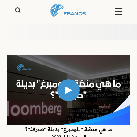
ما هي منصّة "بلومبرغ" بديلة "صيرفة"؟