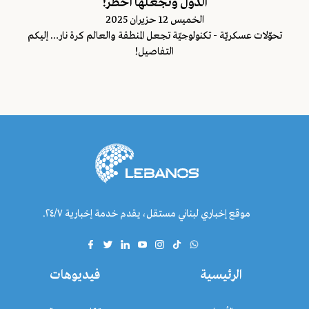
الدول وتجعلها أخطر!
الخميس 12 حزيران 2025
تحوّلات عسكريّة - تكنولوجيّة تجعل المنطقة والعالم كرة نار… إليكم
التفاصيل!
موقع إخباري لبناني مستقل، يقدم خدمة إخبارية ٢٤/٧.
الرئيسية
فيديوهات