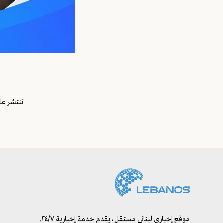
تنتشر عل
موقع إخباري لبناني مستقل، يقدم خدمة إخبارية ٢٤/٧.