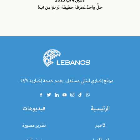
اﻷثنين 4 آب 2025
حلٌّ واحدٌ لمعرفة حقيقة الرابع من آب!
موقع إخباري لبناني مستقل، يقدم خدمة إخبارية ٢٤/٧.
الرئيسية
فيديوهات
الأخبار
تقارير مصورة