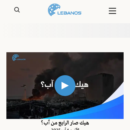
هيك صار الرابع من آب؟