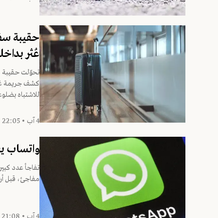
حقيبة سفر
عُثر بداخل
تحوّلت حقيبة سف
للاشتباه بضلوعه
4 آب • 22:05
واتساب يغ
تفاجأ عدد كب
مفاجئ، قبل أن 
4 آب • 21:08