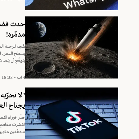
حدث فضائي
مدمّرة!
تتّجه المرحلة ا
يتوقّع أن يُحدث 
4 آب • 18:32
"لا تجرّب
يجتاح الع
حذّر خبراء الت
انتشرت مقاطع ف
محقّقين ملايين