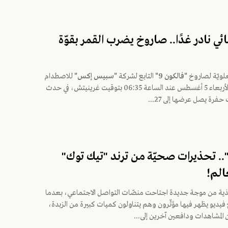
 نادر غدًا.. صاروخ يضرب القمر بقوّة
لعلويّة لصاروخ
"فالكون 9"
التابع لشركة
"سبيس إكس"
للاصطدام
بسطح القمر، الأربعاء 5 أغسطس عند الساعة 06:35 بتوقيت غرينيتش، في حدث
حفرة يصل عرضها إلى 27...
ه".. تحذيرات صحيّة من ترند "تيك توك"
الم!
غذية من موجة جديدة اجتاحت منصّات التواصل الاجتماعي، بعدما
يديو يظهر فيها مؤثّرون وهم يتناولون كميات كبيرة من الزبدة،
 المشاهدات ودافعين آخرين إلى...