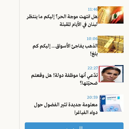
11:46
هل انتهت موجة الحر؟ إليكم ما ينتظر
لبنان في الأيام المقبلة
10:06
الذهب يفاجئ الأسواق... إليكم كم
بلغ!
22:27
تدّعي أنها موظفة دولة! هل وقعتم
ضحيّتها؟
20:59
معلومة جديدة تثير الفضول حول
دواء الفياغرا