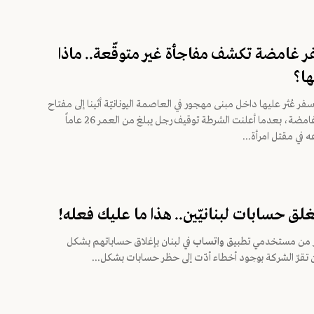
 غامضة تكشف مفاجأة غير متوقّعة.. ماذا
ها؟
ر عُثر عليها داخل مبنى مهجور في العاصمة اليونانيّة أثينا إلى مفتاح
كشف جريمة غامضة، بعدما أعلنت الشرطة توقيف رجل يبلغ من العمر 26 عاماً
 في مقتل امرأة...
لق حسابات لبنانيّين.. هذا ما عليك فعله!
ير من مستخدمي تطبيق
واتساب
في لبنان بإغلاق حساباتهم بشكل
تقرّ الشركة بوجود أخطاء أدّت إلى حظر حسابات بشكل...