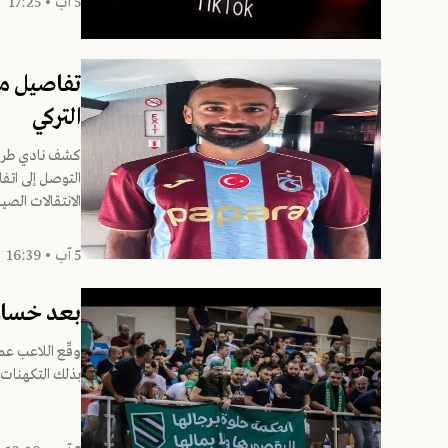
5 آب • 17:25
تفاصيل م
التركي
كشف نادي طراب
التوصل إلى اتف
الانتقالات الصيف
5 آب • 16:39
بعد خسارة
وقّع اللاعب عم
بذلك التكهنات 