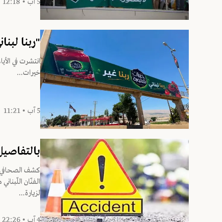
5 آب • 12:18
"ربنا لبنان
انتشرت في الأيا
خيرات...
5 آب • 11:21
بالتفاصيل
كشف الصحافي س
الفنّان اللّبنان
لزيارة...
4 آب • 22:26