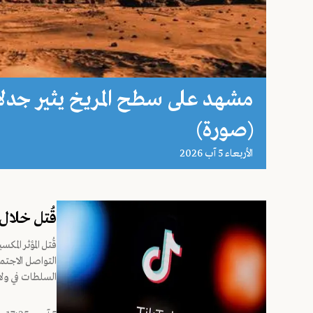
مشهد على سطح المريخ يثير جدلاً
(صورة)
اﻷربعاء 5 آب 2026
قُتل خلال
قُتل المؤثر الم
التواصل الاجتم
السلطات في ولا