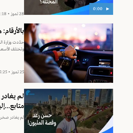
0:00
28 تموز • 18:18
بالأرقام:
حدّدت وزارة الد
وتختلف الأسعا
25 تموز • 15:25
لم يغادر 
متابع...إ
لم يغادر صخرة 