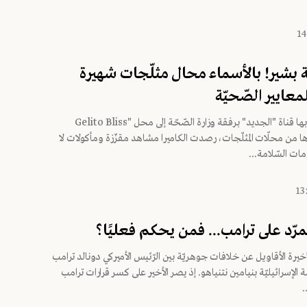
ة بشير! بالأسماء محال مثلّجات شهيرة
عايير الصّحيّة
في جولة قامت بها قناة "الجديد" برفقة وزارة الصّحّة إلى محل "Gelito Bliss
وغيرها من محلّات المثلّجات، رصدت الكاميرا مشاهد مقزّزة ومأكولات لا
مات السّلامة...
مرّد على ترامب... فمن يحكم فعليًا؟
الأخيرة الأقاويل عن خلافات جوهريّة بين الرّئيس الأميركي دونالد ترامب
لإسرائيليّة بنيامين نتنياهو. إذ يصر الأخير على كسر قرارات ترامب
.