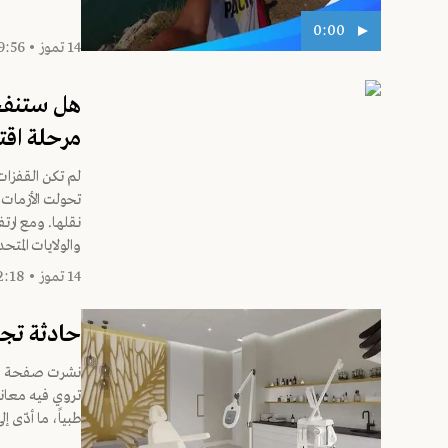
0:00
14 تموز • 19:56
هل ستنفجر 
مرحلة اقت
لم تكن القفزات
تحولت الأزمات 
نقلها. ومع ارتفا
والولايات المتحد
14 تموز • 12:18
حادثة تج
نشرت صفحة "وين
تروي فيه معان
طبياً، ما أدّى