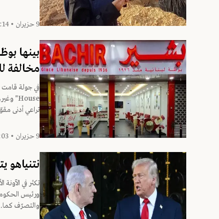
9 حزيران • 14:14
بينها بوظ
مخالفة للم
House" 
تراعي أدنى مقوّ
9 حزيران • 13:03
نتنياهو يت
تكثر في الآونة 
ورئيس الحكومة ا
والتصرّف كما..