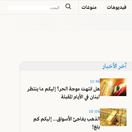
فيديوهات
منوعات
آخر الأخبار
11:46
هل انتهت موجة الحر؟ إليكم ما ينتظر
لبنان في الأيام المقبلة
10:06
الذهب يفاجئ الأسواق... إليكم كم
بلغ!