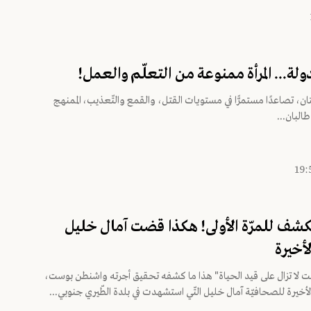
ولة... المرأة ممنوعة من التعلّم والعمل!
، تصاعدًا مستمرًّا في مستويات القتل، والقمع والتّعذيب، الممنهج
طالبان...
شف للمرّة الأولى! هكذا قضت آمال خليل
أخيرة
ت لا تزال على قيد الحياة" هذا ما كشفه تحقيق أجرته واشنطن بوست،
أخيرة للصحافيّة آمال خليل التّي استشهدت في بلدة الطّيري جنوبي...