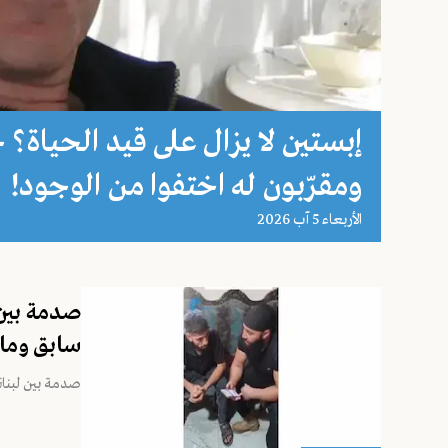
إبستين لا يزال على قيد الحياة؟
ومقرّبون له اختفوا من الوجود!
اﻷربعاء 5 آب 2026
صدمة بين 
سابق وما
صدمة بين لبنان