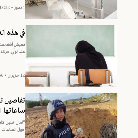
1 تموز • 13:52
في هذه الد
تعيش أفغانستان
منذ تولّي حركة 
12 حزيران • 19:56
تفاصيل تك
ساعاتها ال
"آمال خليل كان
حول الساعات ال