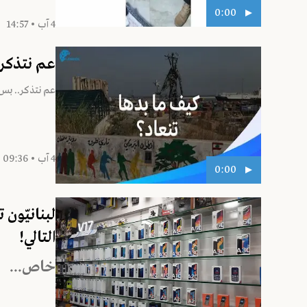
0:00
4 آب • 14:57
عم نتذكر.
عم نتذكر.. بس 
4 آب • 09:36
0:00
لبنانيّون
التالي!
خاص...