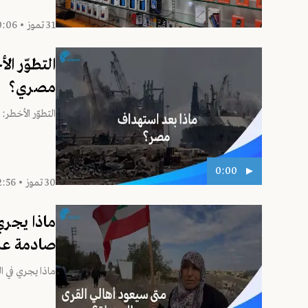
31 تموز • 20:06
التطوّر ا
مصري؟
التطوّر الأخطر
0:00
30 تموز • 22:56
ماذا يجري
صادمة عن 
ماذا يجري في ا