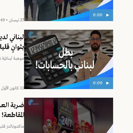
0:00
27 نيسان • 15:49
لبناني لد
بثوانٍ قليل
موهبة لبنانيّة 
0:00
11 كانون الأول • 19:13
ضربة العم
المقاطعة!
ماكدونالدز قلبت