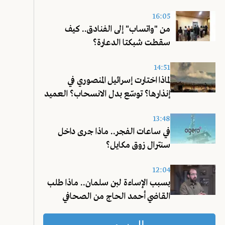
16:05
من "واتساب" إلى الفنادق.. كيف
سقطت شبكتا الدعارة؟
14:51
لماذا اختارت إسرائيل المنصوري في
إنذارها؟ توسّع بدل الانسحاب؟ العميد
شحادة يجيب!
13:48
في ساعات الفجر.. ماذا جرى داخل
سنترال زوق مكايل؟
12:04
بسبب الإساءة لبن سلمان.. ماذا طلب
القاضي أحمد الحاج من الصحافي
عليق؟