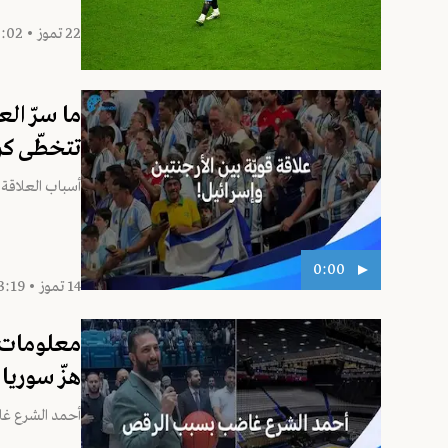
22 تموز • 10:02
ما سرّ الع
تتخطّى كر
أسباب العلاقة ا
0:00
14 تموز • 13:19
معلومات ت
هزّ سوريا
أحمد الشرع غا