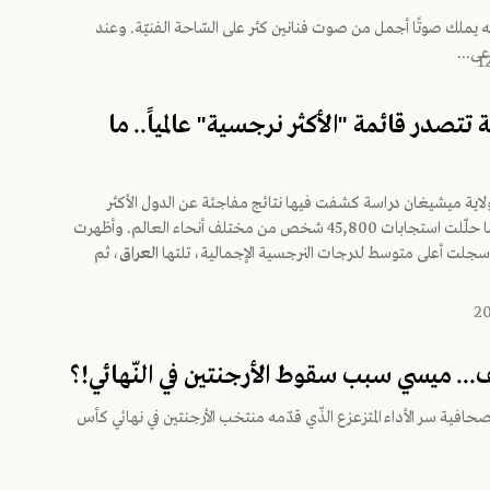
أنّه يملك صوتًا أجمل من صوت فنانين كثر على السّاحة الفنيّة. وعند
عى...
 تتصدر قائمة "الأكثر نرجسية" عالمياً.. ما
اية ميشيغان دراسة كشفت فيها نتائج مفاجئة عن الدول الأكثر
نرجسيّة، بعدما حلّلت استجابات 45,800 شخص من مختلف أنحاء العالم. وأظهرت
نيا سجلت أعلى متوسط لدرجات النرجسية الإجمالية، تلتها
العراق
، ثم
.. ميسي سبب سقوط الأرجنتين في النّهائي!؟
افية سر الأداء المتزعزع الذّي قدّمه منتخب الأرجنتين في نهائي كأس