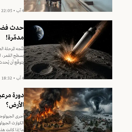
4 آب • 22:05
حدث فضائي
مدمّرة!
تتّجه المرحلة ا
يتوقّع أن يُحدث 
4 آب • 18:32
دورة مرعب
الأرض؟
ما إذا كانت هذ