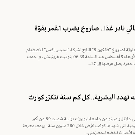
 نادر غدًا.. صاروخ يضرب القمر بقوّة
لعلويّة لصاروخ
"فالكون 9"
التابع لشركة
"سبيس إكس"
للاصطدام
بسطح القمر، الأربعاء 5 أغسطس عند الساعة 06:35 بتوقيت غرينيتش، في حدث
حفرة يصل عرضها إلى 27...
ة تهدد البشرية.. كل كم سنة تتكرّر كوارث
أجرى الجيولوجي مايكل رامبينو من جامعة نيويورك دراسة شملت 89 من أكبر
الكوارث الجيولوجيّة التي شهدها كوكب الأرض خلال 260 مليون سنة، بهدف معرفة
ه الأحداث تخضع لنمط زمني...