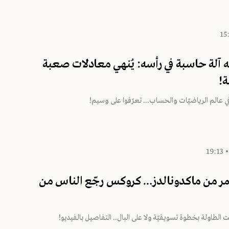
يه آلة حاسبة في رأسه: يُنهي معادلات صعبة
ة!
في عالم الرياضيّات والحساب... تعرّفوا على وسيم!
ر من ماكدونالدز… كروكس رجّع الناس من
 الطاولة بخطوة تسويقيّة ولا على البال.. التفاصيل بالفيديو!