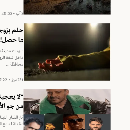
3 آب • 20:55
ما حصل!
شهدت مدينة بد
داخل شقة الزوج
محافظة...
31 تموز • 17:22
"لا يعجبن
من جو الأ
أثار الفنان الل
مقابلة له مع الإع