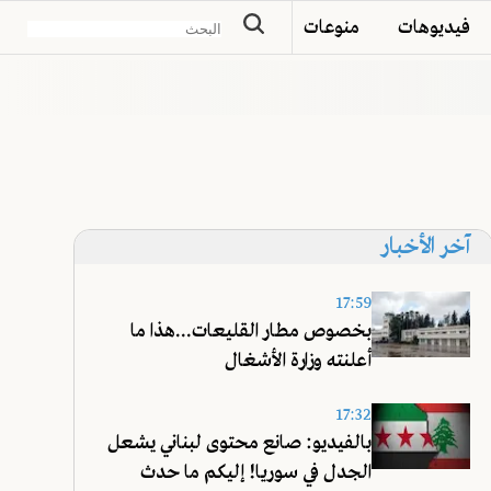
فيديوهات
منوعات
آخر الأخبار
17:59
بخصوص مطار القليعات...هذا ما
أعلنته وزارة الأشغال
17:32
بالفيديو: صانع محتوى لبناني يشعل
الجدل في سوريا! إليكم ما حدث