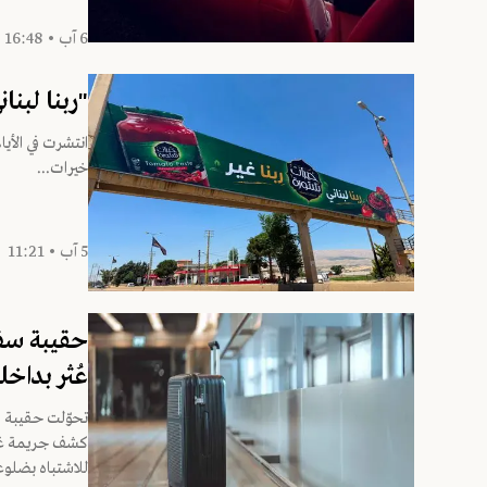
6 آب • 16:48
"ربنا لبنان
انتشرت في الأيا
خيرات...
5 آب • 11:21
حقيبة سفر
عُثر بداخل
تحوّلت حقيبة سف
للاشتباه بضلوعه