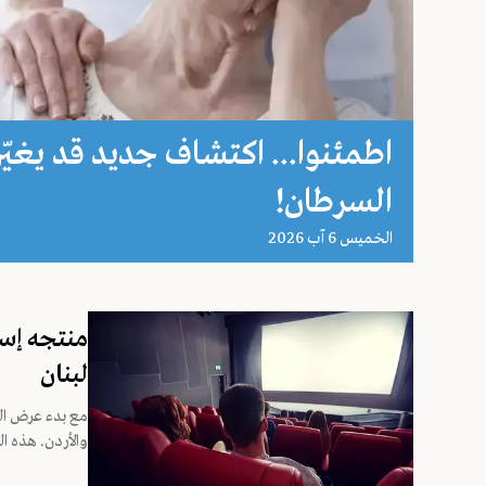
اطمئنوا... اكتشاف جديد قد يغيّ
السرطان!
الخميس 6 آب 2026
منتجه إسرا
لبنان
مع بدء عرض الج
والأردن. هذه ا