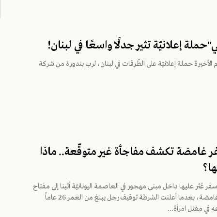
ي"حملة إعلانيّة تثير جدلًا واسعًا في لبنان!
م الأخيرة حملة إعلانيّة على الطّرقات في لبنان، لرب بندورة من شركة
 غامضة تكشف مفاجأة غير متوقّعة.. ماذا
ها؟
ر عُثر عليها داخل مبنى مهجور في العاصمة اليونانيّة أثينا إلى مفتاح
كشف جريمة غامضة، بعدما أعلنت الشرطة توقيف رجل يبلغ من العمر 26 عاماً
 في مقتل امرأة...