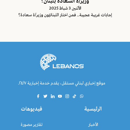
وزير/ة السّعادة بلبنان؟
اﻷثنين 3 شباط 2025
إجابات غريبة عجيبة.. فمن اختار اللبنانيّون وزير/ة سعادة؟
موقع إخباري لبناني مستقل، يقدم خدمة إخبارية ٢٤/٧.
الرئيسية
فيديوهات
الأخبار
تقارير مصورة