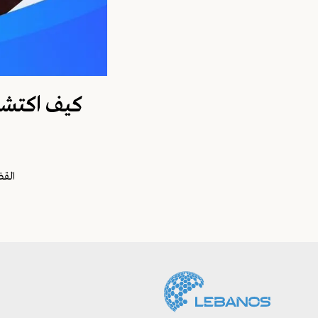
كيف اكتشف 
القض