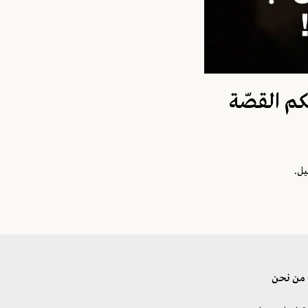
كم القصّة
يل.
من نحن