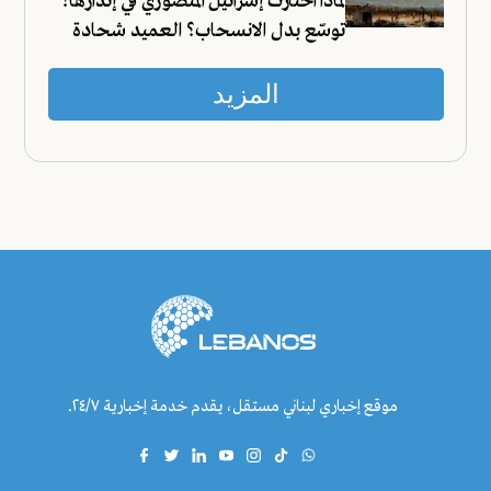
لماذا اختارت إسرائيل المنصوري في إنذارها؟
توسّع بدل الانسحاب؟ العميد شحادة
يجيب!
المزيد
موقع إخباري لبناني مستقل، يقدم خدمة إخبارية ٢٤/٧.