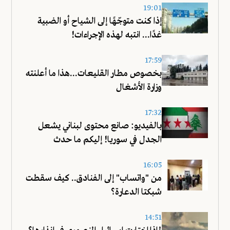
19:01
إذا كنت متوجّهًا إلى الشياح أو الضبية
غدًا... انتبه لهذه الإجراءات!
17:59
بخصوص مطار القليعات...هذا ما أعلنته
وزارة الأشغال
17:32
بالفيديو: صانع محتوى لبناني يشعل
الجدل في سوريا! إليكم ما حدث
16:05
من "واتساب" إلى الفنادق.. كيف سقطت
شبكتا الدعارة؟
14:51