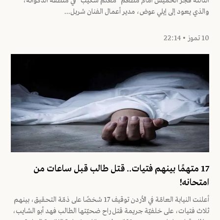
الثالثة فجر الخميس أمام مطعم "معلم شكيب" في منطقة الدكوانة،
والذي يعود إلى إيلي عوض، مدير أعمال الفنان شربل...
10 تموز • 22:14
17 متهمًا بينهم فتيات.. قتل طالب قبل ساعات من
امتحانه!
أعلنت النيابة العامّة في الأردن توقيف 17 شخصًا على ذمّة التحقيق، بينهم
ثلاث فتيات، على خلفيّة جريمة قتل راح ضحيّتها الطالب فهد أبو الشايب،