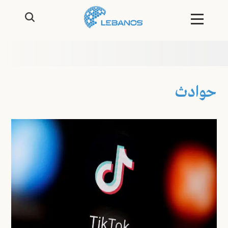
حوادث