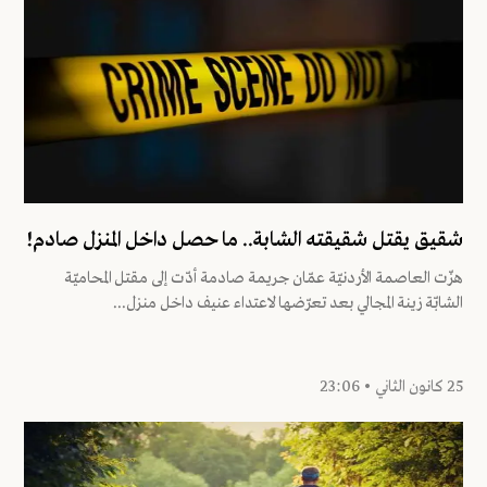
شقيق يقتل شقيقته الشابة.. ما حصل داخل المنزل صادم!
هزّت العاصمة الأردنيّة عمّان جريمة صادمة أدّت إلى مقتل المحاميّة
الشابّة زينة المجالي بعد تعرّضها لاعتداء عنيف داخل منزل...
25 كانون الثاني • 23:06