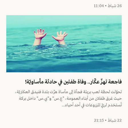
26 شباط • 11:04
فاجعة تهزّ عكّار.. وفاة طفلين في حادثة مأساويّة!
تحوّلت لحظة لعب بريئة فجأة إلى مأساة هزّت بلدة فنيدق العكاريّة،
حيث غرق طفلان من أبناء العمومة، "ع.س" و"ي.س" داخل بركة
تُستخدم لريّ المزروعات في أحد أحياء...
22 شباط • 21:15