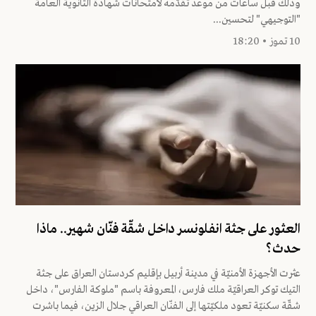
وذلك قبل ساعات من موعد تقدّمه لامتحانات شهادة الثانوية العامة
"التوجيهي" لتحسين...
10 تموز • 18:20
العثور على جثة انفلونسر داخل شقّة فنّان شهير.. ماذا
حدث؟
عثرت الأجهزة الأمنيّة في مدينة أربيل بإقليم كردستان العراق على جثة
التيك توكر العراقيّة ملك فارس، المعروفة باسم "ملوكة الفارس"، داخل
شقّة سكنيّة تعود ملكيّتها إلى الفنّان العراقي جلال الزين، فيما باشرت