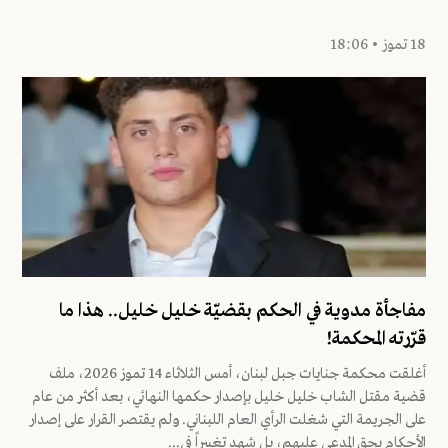
18 تموز • 18:06
مفاجأة مدوية في الحكم بقضيّة خليل خليل.. هذا ما
قرّرته المحكمة!
أغلقت محكمة جنايات جبل لبنان، أمس الثلاثاء 14 تموز 2026، ملف
قضية مقتل الشاب خليل خليل بإصدار حكمها النهائي، بعد أكثر من عام
على الجريمة التي شغلت الرأي العام اللبناني. ولم يقتصر القرار على إصدار
الأحكام بحق المدعى عليهم، بل شهد تغييراً في...