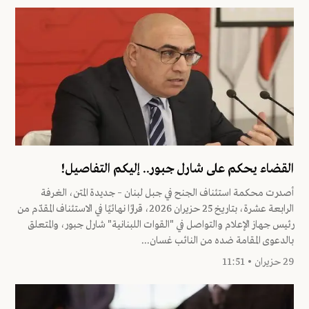
القضاء يحكم على شارل جبور.. إليكم التفاصيل!
أصدرت محكمة استئناف الجنح في جبل لبنان – جديدة المتن، الغرفة
الرابعة عشرة، بتاريخ 25 حزيران 2026، قرارًا نهائيًا في الاستئناف المقدّم من
رئيس جهاز الإعلام والتواصل في "القوات اللبنانية" شارل جبور، والمتعلق
بالدعوى المقامة ضده من النائب غسان...
29 حزيران • 11:51