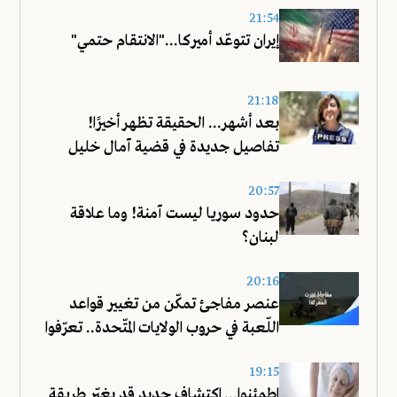
21:54
إيران تتوعّد أميركا..."الانتقام حتمي"
21:18
بعد أشهر... الحقيقة تظهر أخيرًا!
تفاصيل جديدة في قضية آمال خليل
20:57
حدود سوريا ليست آمنة! وما علاقة
لبنان؟
20:16
عنصر مفاجئ تمكّن من تغيير قواعد
اللّعبة في حروب الولايات المتّحدة.. تعرّفوا
عليه!
19:15
اطمئنوا... اكتشاف جديد قد يغيّر طريقة