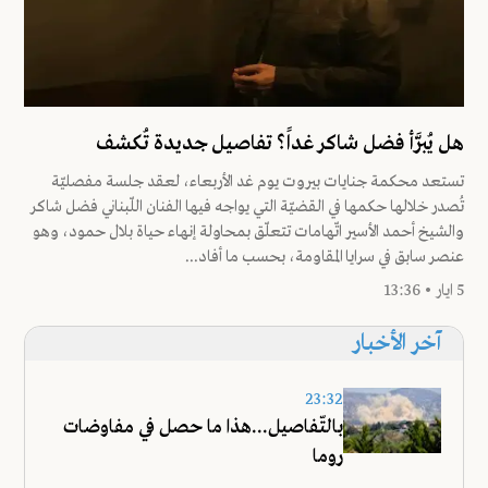
هل يُبرَّأ فضل شاكر غداً؟ تفاصيل جديدة تُكشف
تستعد محكمة جنايات بيروت يوم غد الأربعاء، لعقد جلسة مفصليّة
تُصدر خلالها حكمها في القضيّة التي يواجه فيها الفنان اللّبناني فضل شاكر
والشيخ أحمد الأسير اتّهامات تتعلّق بمحاولة إنهاء حياة بلال حمود، وهو
عنصر سابق في سرايا المقاومة، بحسب ما أفاد...
5 ايار • 13:36
آخر الأخبار
23:32
بالتّفاصيل...هذا ما حصل في مفاوضات
روما