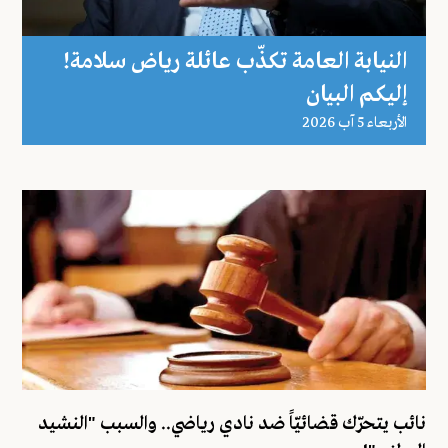
النيابة العامة تكذّب عائلة رياض سلامة!
إليكم البيان
اﻷربعاء 5 آب 2026
نائب يتحرّك قضائيّاً ضد نادي رياضي.. والسبب "النشيد