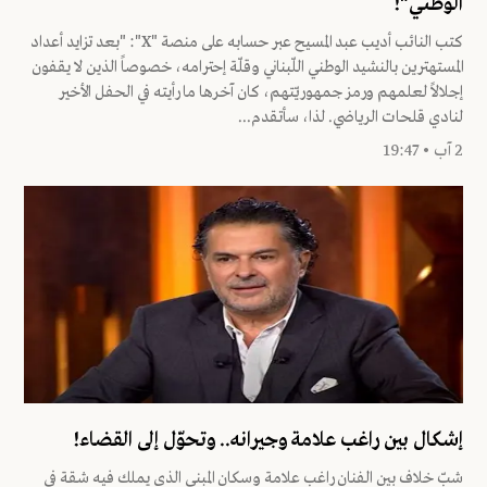
الوطني"!
كتب النائب أديب عبد المسيح عبر حسابه على منصة "X": "بعد تزايد أعداد
المستهترين بالنشيد الوطني اللّبناني وقلّة إحترامه، خصوصاً الذين لا يقفون
إجلالاً لعلمهم ورمز جمهوريّتهم، كان آخرها ما رأيته في الحفل الأخير
لنادي قلحات الرياضي. لذا، سأتقدم...
2 آب • 19:47
إشكال بين راغب علامة وجيرانه.. وتحوّل إلى القضاء!
شبّ خلاف بين الفنان راغب علامة وسكان المبنى الذي يملك فيه شقة في