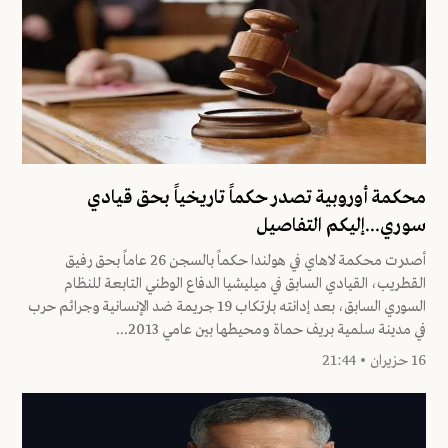
محكمة أوروبية تصدر حكماً تاريخياً بحق قيادي
سوري...إليكم التفاصيل
أصدرت محكمة لاهاي في هولندا حكماً بالسجن 26 عاماً بحق رفيق
القطريب، القيادي السابق في ميليشيا الدفاع الوطني التابعة للنظام
السوري السابق، بعد إدانته بارتكاب 19 جريمة ضد الإنسانية وجرائم حرب
في مدينة سلمية بريف حماة ومحيطها بين عامي 2013...
16 حزيران • 21:44