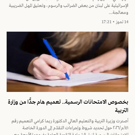
الإسرائيلية على لبنان من بعض الضرائب والرسوم، وتعليق المهل الضريبية
ومعالجة...
14 تموز • 17:21
بخصوص الامتحانات الرسمية.. تعميم هام جدًّا من وزارة
التربية
أصدرت وزيرة التربية والتعليم العالي الدكتورة ريما كرامي التعميم رقم
٤١/م/٢٠٢٦ حول تحديد شروط وإجراءات التقدّم إلى الدورة الخاصة