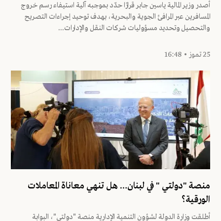
أصدر وزير المالية ياسين جابر قرارًا حدّد بموجبه آلية استيفاء رسم خروج
المسافرين عبر المرافئ الجوية والبحرية، بهدف توحيد إجراءات التصريح
والتحصيل وتحديد مسؤوليات شركات النقل والإدارات...
25 تموز • 16:48
منصة "دولتي " في لبنان… هل تنهي معاناة المعاملات
الورقية؟
أطلقت وزارة الدولة لشؤون التنمية الإدارية منصة "دولتي"، البوابة