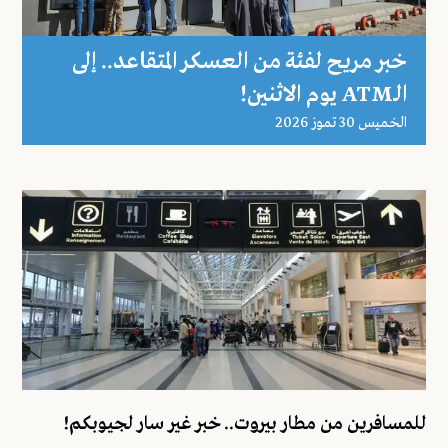
خبر مريح لفئة من العسكر المتقاعد.. إلى
الـATM يوم الاثنين!
الخميس 30 تموز 2026
للمسافرين من مطار بيروت.. خبر غير سار لجيوبكم!