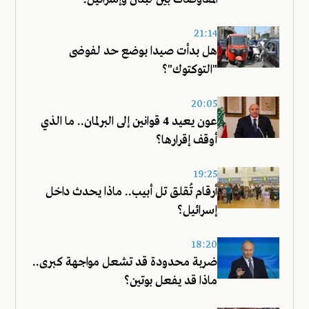
21:14
هل بدأت صيدا بوضع حد لفوضى
"التوكتوك"؟
20:05
عون يعيد 4 قوانين إلى البرلمان.. ما الذي
أوقف إقرارها؟
19:25
أرقام تُقلق تل أبيب.. ماذا يحدث داخل
إسرائيل؟
18:20
ضربة محدودة قد تشعل مواجهة كبرى..
ماذا قد يفعل بوتين؟