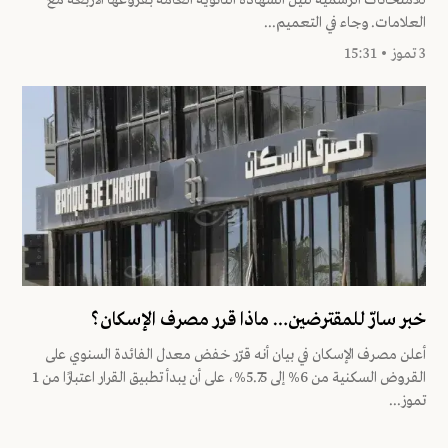
للامتحانات الرسمية لنيل الشهادة الثانوية العامة بفروعها الأربعة مع
العلامات. وجاء في التعميم...
3 تموز • 15:31
خبر سارّ للمقترضين… ماذا قرر مصرف الإسكان؟
أعلن مصرف الإسكان في بيان أنه قرّر خفض معدل الفائدة السنوي على
القروض السكنية من 6% إلى 5.75%، على أن يبدأ تطبيق القرار اعتبارًا من 1
تموز...