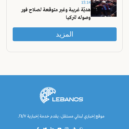
15:14
هديّة غريبة وغير متوقعة لصلاح فور
وصوله لتركيا
المزيد
موقع إخباري لبناني مستقل، يقدم خدمة إخبارية ٢٤/٧.