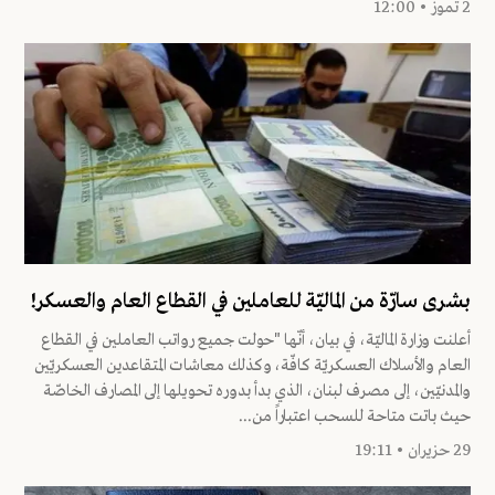
2 تموز • 12:00
بشرى سارّة من الماليّة للعاملين في القطاع العام والعسكر!
أعلنت وزارة الماليّة، في بيان، أنّها "حولت جميع رواتب العاملين في القطاع
العام والأسلاك العسكريّة كافّة، وكذلك معاشات المتقاعدين العسكريّين
والمدنيّين، إلى مصرف لبنان، الذي بدأ بدوره تحويلها إلى المصارف الخاصّة
حيث باتت متاحة للسحب اعتباراً من...
29 حزيران • 19:11