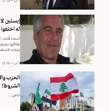
7 آب • 11:54
إبستين لا
له اختفوا
أسماء قُتلت، 
علاقتها بجيفري
ملفات الاستغلا
5 آب • 15:56
الحزب والإ
الشروط!
خاص...