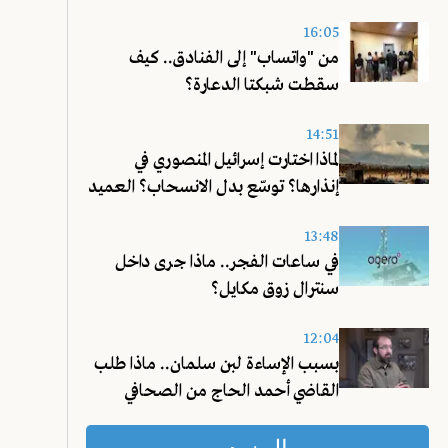
16:05
من "واتساب" إلى الفنادق.. كيف
سقطت شبكتا الدعارة؟
14:51
لماذا اختارت إسرائيل المنصوري في
إنذارها؟ توسّع بدل الانسحاب؟ العميد
شحادة يجيب!
13:48
في ساعات الفجر.. ماذا جرى داخل
سنترال زوق مكايل؟
12:04
بسبب الإساءة لبن سلمان.. ماذا طلب
القاضي أحمد الحاج من الصحافي
عليق؟