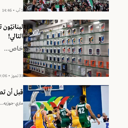
5 آب • 14:46
لبنانيّون
التالي!
خاص...
31 تموز • 20:06
قبل أن تصط
ماري-جوزيه...