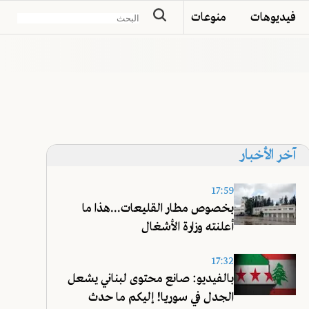
فيديوهات
منوعات
آخر الأخبار
17:59
بخصوص مطار القليعات...هذا ما
أعلنته وزارة الأشغال
17:32
بالفيديو: صانع محتوى لبناني يشعل
الجدل في سوريا! إليكم ما حدث