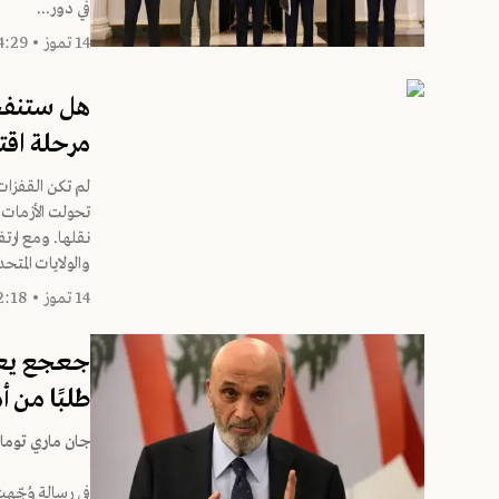
في دور...
14 تموز • 14:29
هل ستنفجر 
مرحلة اقت
لم تكن القفزات
تحولت الأزمات 
نقلها. ومع ارتفا
والولايات المتحد
14 تموز • 12:18
جعجع يعلن
طلبًا من أم
جان ماري توما-
في رسالة وُجّه