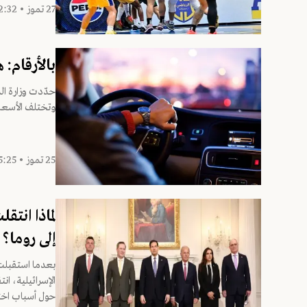
27 تموز • 12:32
بالأرقام:
حدّدت وزارة الد
وتختلف الأسعا
25 تموز • 15:25
لماذا انتق
إلى روما؟
بعدما استقبلت 
الإسرائيلية، ان
حول أسباب اختي