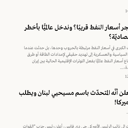
أسعار النفط قريبًا؟ وندخل عالميًّا بأخطر
صاديّة؟
 الكبرى في أسعار النفط مرتبطة بالحروب وحدها، بل حدثت عندما
السياسية والعسكرية إلى تهديد حقيقي لإمدادات الطاقة أو طرق
ع أسعار النفط عالميًّا بفعل التوترات الإقليمية الحالية بين إيران
ة،...
 أنّه المتحدّث باسم مسيحيي لبنان ويطلب
يركا!
ت إلى نائب الرئيس الأميركي جي دي فانس، أعلن رئيس حزب "القوات